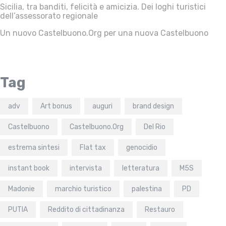
Sicilia, tra banditi, felicità e amicizia. Dei loghi turistici
dell’assessorato regionale
Un nuovo Castelbuono.Org per una nuova Castelbuono
Tag
adv
Art bonus
auguri
brand design
Castelbuono
Castelbuono.Org
Del Rio
estrema sintesi
Flat tax
genocidio
instant book
intervista
letteratura
M5S
Madonie
marchio turistico
palestina
PD
PUTIA
Reddito di cittadinanza
Restauro