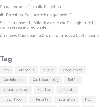
Documentari e film sulla Palestina
📘 “Palestina. Se questo è un genocidio”
Sicilia, tra banditi, felicità e amicizia. Dei loghi turistici
dell’assessorato regionale
Un nuovo Castelbuono.Org per una nuova Castelbuono
Tag
adv
Art bonus
auguri
brand design
Castelbuono
Castelbuono.Org
Del Rio
estrema sintesi
Flat tax
genocidio
instant book
intervista
letteratura
M5S