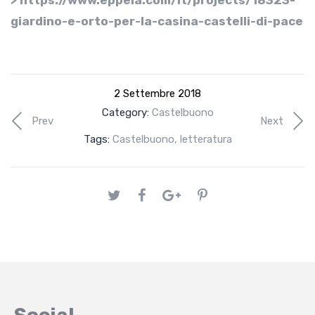
> https://www.eppela.com/it/projects/18323-
giardino-e-orto-per-la-casina-castelli-di-pace
2 Settembre 2018
Category:
Castelbuono
Prev
Next
Tags:
Castelbuono
,
letteratura