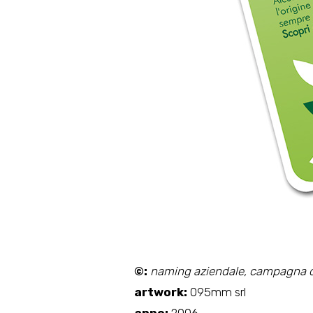
©:
naming aziendale, campagna d
artwork:
095mm srl