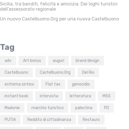
Sicilia, tra banditi, felicità e amicizia. Dei loghi turistici
dell’assessorato regionale
Un nuovo Castelbuono.Org per una nuova Castelbuono
Tag
adv
Art bonus
auguri
brand design
Castelbuono
Castelbuono.Org
Del Rio
estrema sintesi
Flat tax
genocidio
instant book
intervista
letteratura
M5S
Madonie
marchio turistico
palestina
PD
PUTIA
Reddito di cittadinanza
Restauro